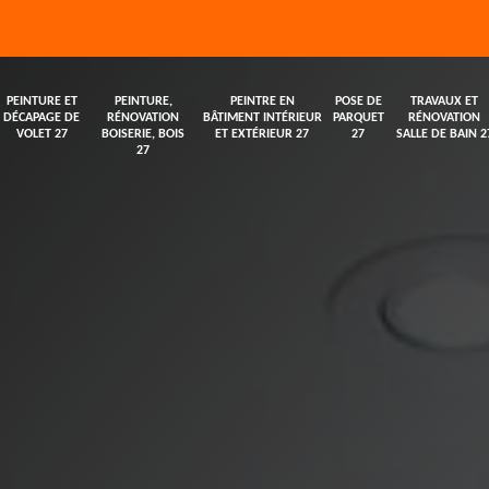
PEINTURE ET
PEINTURE,
PEINTRE EN
POSE DE
TRAVAUX ET
DÉCAPAGE DE
RÉNOVATION
BÂTIMENT INTÉRIEUR
PARQUET
RÉNOVATION
VOLET 27
BOISERIE, BOIS
ET EXTÉRIEUR 27
27
SALLE DE BAIN 2
27