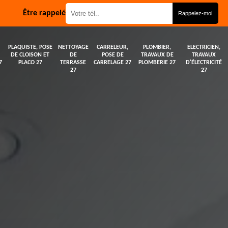
Être rappelé
PLAQUISTE, POSE
NETTOYAGE
CARRELEUR,
PLOMBIER,
ELECTRICIEN,
DE CLOISON ET
DE
POSE DE
TRAVAUX DE
TRAVAUX
7
PLACO 27
TERRASSE
CARRELAGE 27
PLOMBERIE 27
D'ÉLECTRICITÉ
27
27