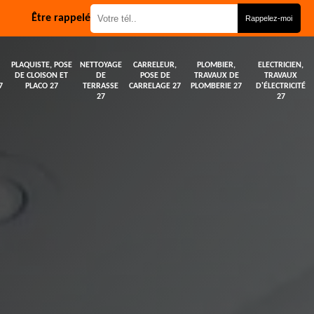
Être rappelé
PLAQUISTE, POSE
NETTOYAGE
CARRELEUR,
PLOMBIER,
ELECTRICIEN,
DE CLOISON ET
DE
POSE DE
TRAVAUX DE
TRAVAUX
7
PLACO 27
TERRASSE
CARRELAGE 27
PLOMBERIE 27
D'ÉLECTRICITÉ
27
27