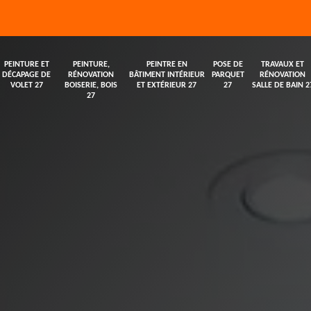
PEINTURE ET
PEINTURE,
PEINTRE EN
POSE DE
TRAVAUX ET
DÉCAPAGE DE
RÉNOVATION
BÂTIMENT INTÉRIEUR
PARQUET
RÉNOVATION
VOLET 27
BOISERIE, BOIS
ET EXTÉRIEUR 27
27
SALLE DE BAIN 2
27