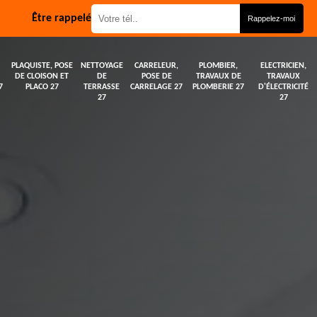
Être rappelé
PLAQUISTE, POSE
NETTOYAGE
CARRELEUR,
PLOMBIER,
ELECTRICIEN,
DE CLOISON ET
DE
POSE DE
TRAVAUX DE
TRAVAUX
7
PLACO 27
TERRASSE
CARRELAGE 27
PLOMBERIE 27
D'ÉLECTRICITÉ
27
27