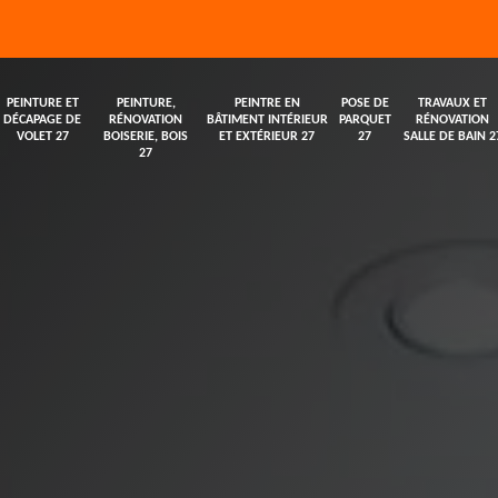
PEINTURE ET
PEINTURE,
PEINTRE EN
POSE DE
TRAVAUX ET
DÉCAPAGE DE
RÉNOVATION
BÂTIMENT INTÉRIEUR
PARQUET
RÉNOVATION
VOLET 27
BOISERIE, BOIS
ET EXTÉRIEUR 27
27
SALLE DE BAIN 2
27