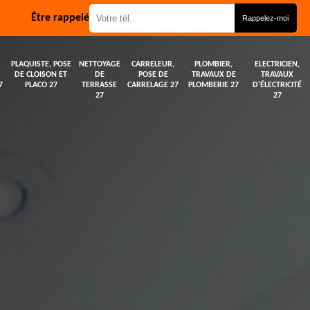
Être rappelé
PLAQUISTE, POSE
NETTOYAGE
CARRELEUR,
PLOMBIER,
ELECTRICIEN,
DE CLOISON ET
DE
POSE DE
TRAVAUX DE
TRAVAUX
7
PLACO 27
TERRASSE
CARRELAGE 27
PLOMBERIE 27
D'ÉLECTRICITÉ
27
27