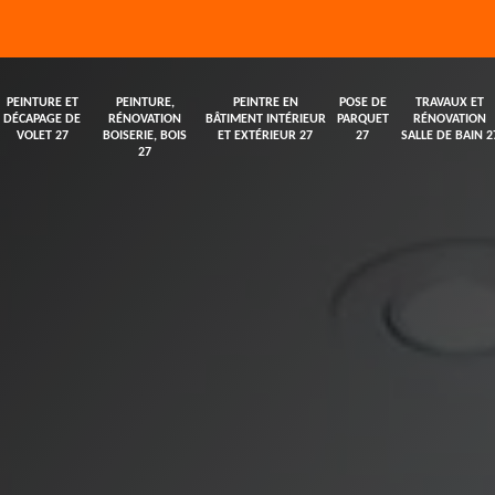
PEINTURE ET
PEINTURE,
PEINTRE EN
POSE DE
TRAVAUX ET
DÉCAPAGE DE
RÉNOVATION
BÂTIMENT INTÉRIEUR
PARQUET
RÉNOVATION
VOLET 27
BOISERIE, BOIS
ET EXTÉRIEUR 27
27
SALLE DE BAIN 2
27