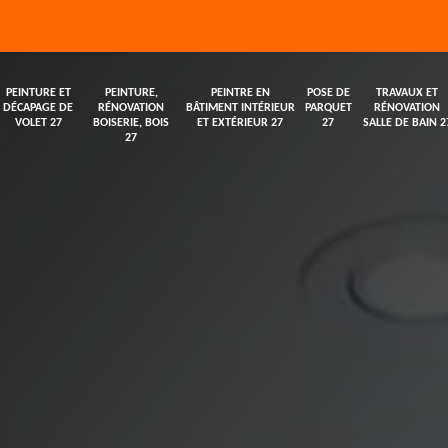
PEINTURE ET
PEINTURE,
PEINTRE EN
POSE DE
TRAVAUX ET
DÉCAPAGE DE
RÉNOVATION
BÂTIMENT INTÉRIEUR
PARQUET
RÉNOVATION
VOLET 27
BOISERIE, BOIS
ET EXTÉRIEUR 27
27
SALLE DE BAIN 2
27