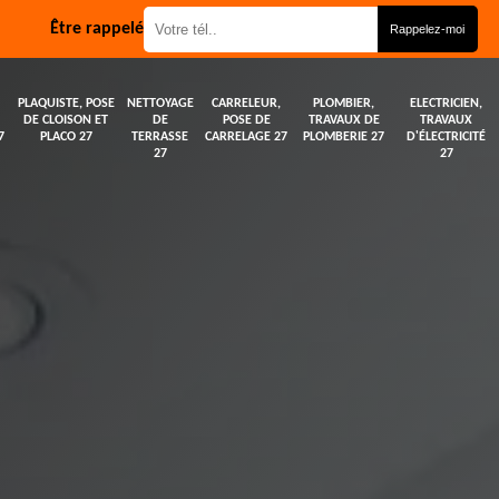
Être rappelé
PLAQUISTE, POSE
NETTOYAGE
CARRELEUR,
PLOMBIER,
ELECTRICIEN,
DE CLOISON ET
DE
POSE DE
TRAVAUX DE
TRAVAUX
7
PLACO 27
TERRASSE
CARRELAGE 27
PLOMBERIE 27
D'ÉLECTRICITÉ
27
27