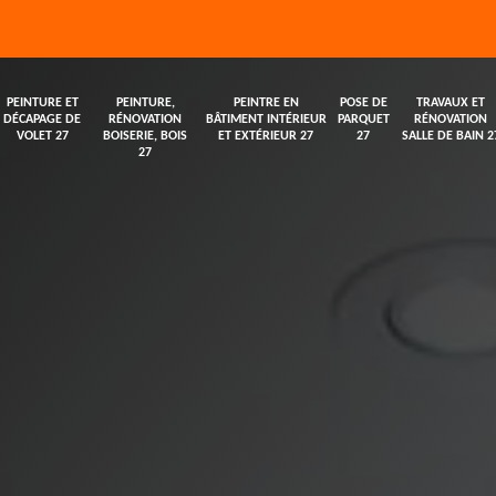
PEINTURE ET
PEINTURE,
PEINTRE EN
POSE DE
TRAVAUX ET
DÉCAPAGE DE
RÉNOVATION
BÂTIMENT INTÉRIEUR
PARQUET
RÉNOVATION
VOLET 27
BOISERIE, BOIS
ET EXTÉRIEUR 27
27
SALLE DE BAIN 2
27