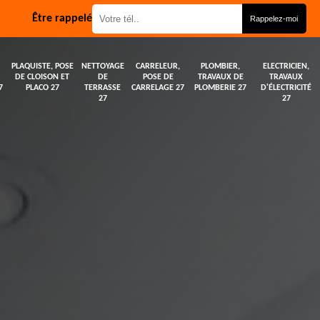
Être rappelé
PLAQUISTE, POSE
NETTOYAGE
CARRELEUR,
PLOMBIER,
ELECTRICIEN,
DE CLOISON ET
DE
POSE DE
TRAVAUX DE
TRAVAUX
7
PLACO 27
TERRASSE
CARRELAGE 27
PLOMBERIE 27
D'ÉLECTRICITÉ
27
27