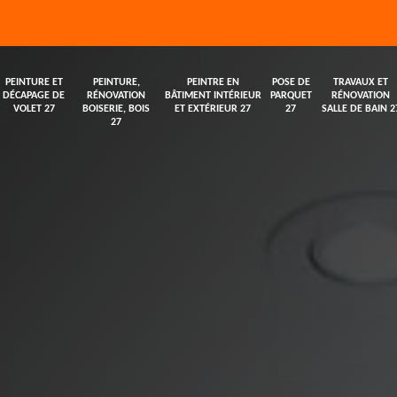
PEINTURE ET
PEINTURE,
PEINTRE EN
POSE DE
TRAVAUX ET
DÉCAPAGE DE
RÉNOVATION
BÂTIMENT INTÉRIEUR
PARQUET
RÉNOVATION
VOLET 27
BOISERIE, BOIS
ET EXTÉRIEUR 27
27
SALLE DE BAIN 2
27