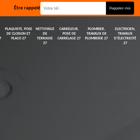
Être rappelé
PLAQUISTE, POSE
NETTOYAGE
CARRELEUR,
PLOMBIER,
ELECTRICIEN,
DE CLOISON ET
DE
POSE DE
TRAVAUX DE
TRAVAUX
7
PLACO 27
TERRASSE
CARRELAGE 27
PLOMBERIE 27
D'ÉLECTRICITÉ
27
27