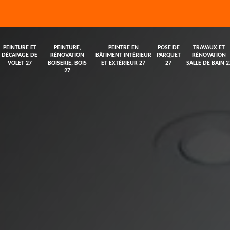
PEINTURE ET
PEINTURE,
PEINTRE EN
POSE DE
TRAVAUX ET
DÉCAPAGE DE
RÉNOVATION
BÂTIMENT INTÉRIEUR
PARQUET
RÉNOVATION
VOLET 27
BOISERIE, BOIS
ET EXTÉRIEUR 27
27
SALLE DE BAIN 2
27