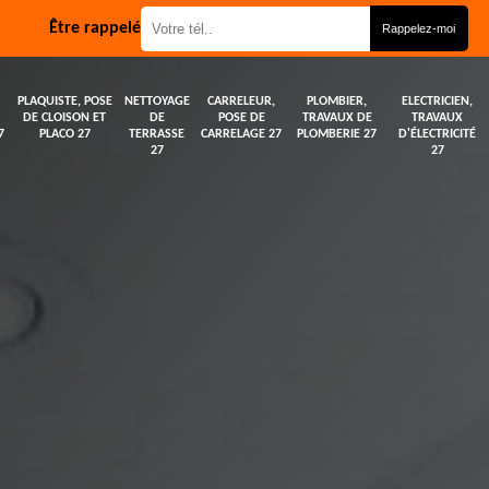
Être rappelé
PLAQUISTE, POSE
NETTOYAGE
CARRELEUR,
PLOMBIER,
ELECTRICIEN,
DE CLOISON ET
DE
POSE DE
TRAVAUX DE
TRAVAUX
7
PLACO 27
TERRASSE
CARRELAGE 27
PLOMBERIE 27
D'ÉLECTRICITÉ
27
27