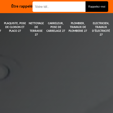
Être rappelé
PLAQUISTE, POSE
NETTOYAGE
CARRELEUR,
PLOMBIER,
ELECTRICIEN,
DE CLOISON ET
DE
POSE DE
TRAVAUX DE
TRAVAUX
7
PLACO 27
TERRASSE
CARRELAGE 27
PLOMBERIE 27
D'ÉLECTRICITÉ
27
27