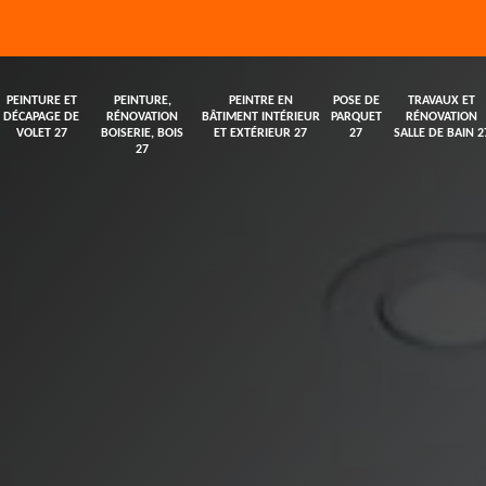
PEINTURE ET
PEINTURE,
PEINTRE EN
POSE DE
TRAVAUX ET
DÉCAPAGE DE
RÉNOVATION
BÂTIMENT INTÉRIEUR
PARQUET
RÉNOVATION
VOLET 27
BOISERIE, BOIS
ET EXTÉRIEUR 27
27
SALLE DE BAIN 2
27