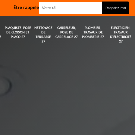
Être rappelé
PLAQUISTE, POSE
NETTOYAGE
CARRELEUR,
PLOMBIER,
ELECTRICIEN,
DE CLOISON ET
DE
POSE DE
TRAVAUX DE
TRAVAUX
7
PLACO 27
TERRASSE
CARRELAGE 27
PLOMBERIE 27
D'ÉLECTRICITÉ
27
27