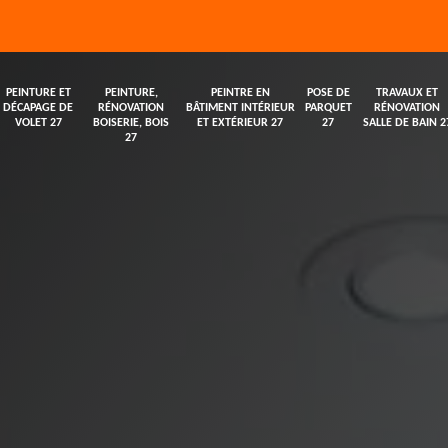
PEINTURE ET
PEINTURE,
PEINTRE EN
POSE DE
TRAVAUX ET
DÉCAPAGE DE
RÉNOVATION
BÂTIMENT INTÉRIEUR
PARQUET
RÉNOVATION
VOLET 27
BOISERIE, BOIS
ET EXTÉRIEUR 27
27
SALLE DE BAIN 2
27