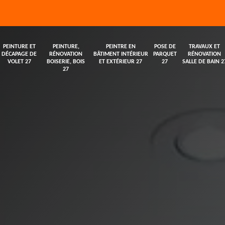
PEINTURE ET
PEINTURE,
PEINTRE EN
POSE DE
TRAVAUX ET
DÉCAPAGE DE
RÉNOVATION
BÂTIMENT INTÉRIEUR
PARQUET
RÉNOVATION
VOLET 27
BOISERIE, BOIS
ET EXTÉRIEUR 27
27
SALLE DE BAIN 2
27