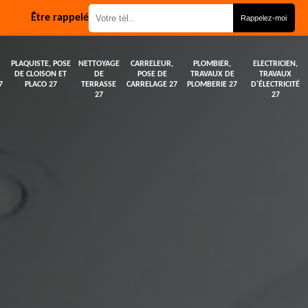
Être rappelé
PLAQUISTE, POSE
NETTOYAGE
CARRELEUR,
PLOMBIER,
ELECTRICIEN,
DE CLOISON ET
DE
POSE DE
TRAVAUX DE
TRAVAUX
7
PLACO 27
TERRASSE
CARRELAGE 27
PLOMBERIE 27
D'ÉLECTRICITÉ
27
27