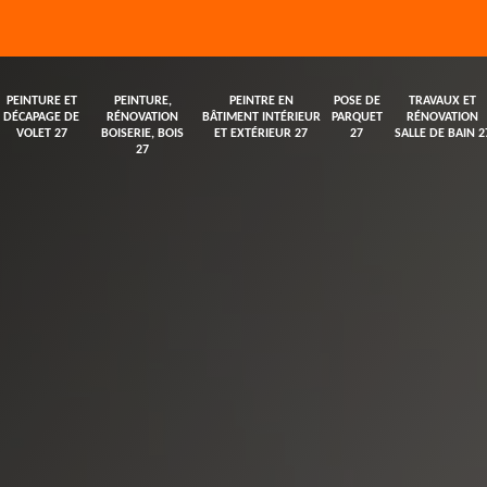
PEINTURE ET
PEINTURE,
PEINTRE EN
POSE DE
TRAVAUX ET
DÉCAPAGE DE
RÉNOVATION
BÂTIMENT INTÉRIEUR
PARQUET
RÉNOVATION
VOLET 27
BOISERIE, BOIS
ET EXTÉRIEUR 27
27
SALLE DE BAIN 2
27