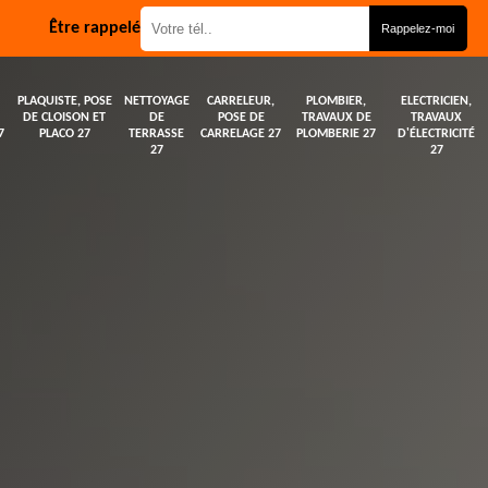
Être rappelé
PLAQUISTE, POSE
NETTOYAGE
CARRELEUR,
PLOMBIER,
ELECTRICIEN,
DE CLOISON ET
DE
POSE DE
TRAVAUX DE
TRAVAUX
7
PLACO 27
TERRASSE
CARRELAGE 27
PLOMBERIE 27
D'ÉLECTRICITÉ
27
27