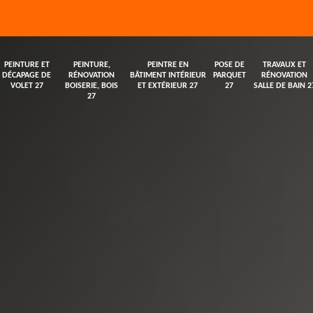
PEINTURE ET
PEINTURE,
PEINTRE EN
POSE DE
TRAVAUX ET
DÉCAPAGE DE
RÉNOVATION
BÂTIMENT INTÉRIEUR
PARQUET
RÉNOVATION
VOLET 27
BOISERIE, BOIS
ET EXTÉRIEUR 27
27
SALLE DE BAIN 2
27