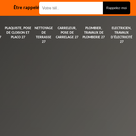
Être rappelé
PLAQUISTE, POSE
NETTOYAGE
CARRELEUR,
PLOMBIER,
ELECTRICIEN,
DE CLOISON ET
DE
POSE DE
TRAVAUX DE
TRAVAUX
7
PLACO 27
TERRASSE
CARRELAGE 27
PLOMBERIE 27
D'ÉLECTRICITÉ
27
27