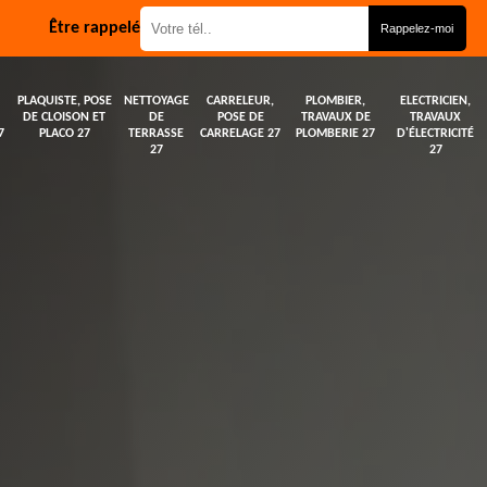
Être rappelé
PLAQUISTE, POSE
NETTOYAGE
CARRELEUR,
PLOMBIER,
ELECTRICIEN,
DE CLOISON ET
DE
POSE DE
TRAVAUX DE
TRAVAUX
7
PLACO 27
TERRASSE
CARRELAGE 27
PLOMBERIE 27
D'ÉLECTRICITÉ
27
27