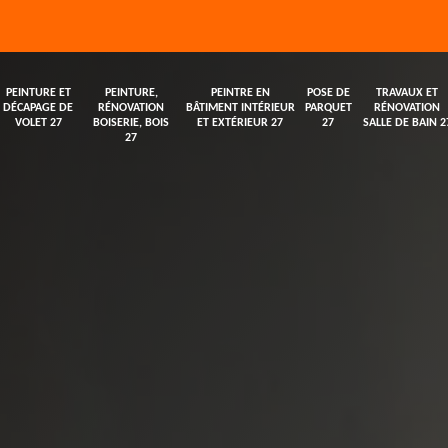
PEINTURE ET
PEINTURE,
PEINTRE EN
POSE DE
TRAVAUX ET
DÉCAPAGE DE
RÉNOVATION
BÂTIMENT INTÉRIEUR
PARQUET
RÉNOVATION
VOLET 27
BOISERIE, BOIS
ET EXTÉRIEUR 27
27
SALLE DE BAIN 2
27