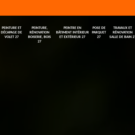
PEINTURE ET
PEINTURE,
PEINTRE EN
POSE DE
TRAVAUX ET
DÉCAPAGE DE
RÉNOVATION
BÂTIMENT INTÉRIEUR
PARQUET
RÉNOVATION
VOLET 27
BOISERIE, BOIS
ET EXTÉRIEUR 27
27
SALLE DE BAIN 2
27