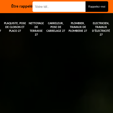
Être rappelé
PLAQUISTE, POSE
NETTOYAGE
CARRELEUR,
PLOMBIER,
ELECTRICIEN,
DE CLOISON ET
DE
POSE DE
TRAVAUX DE
TRAVAUX
7
PLACO 27
TERRASSE
CARRELAGE 27
PLOMBERIE 27
D'ÉLECTRICITÉ
27
27