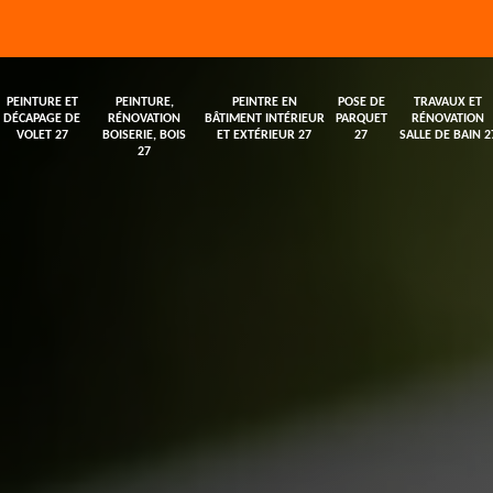
PEINTURE ET
PEINTURE,
PEINTRE EN
POSE DE
TRAVAUX ET
DÉCAPAGE DE
RÉNOVATION
BÂTIMENT INTÉRIEUR
PARQUET
RÉNOVATION
VOLET 27
BOISERIE, BOIS
ET EXTÉRIEUR 27
27
SALLE DE BAIN 2
27