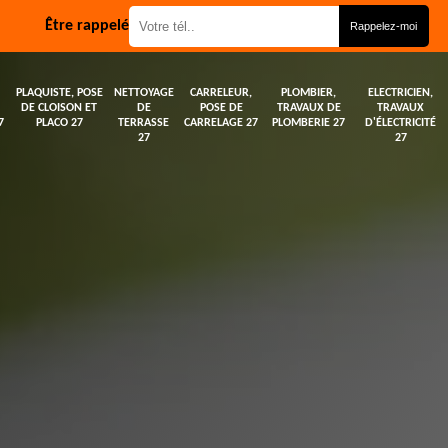
Être rappelé
PLAQUISTE, POSE
NETTOYAGE
CARRELEUR,
PLOMBIER,
ELECTRICIEN,
DE CLOISON ET
DE
POSE DE
TRAVAUX DE
TRAVAUX
7
PLACO 27
TERRASSE
CARRELAGE 27
PLOMBERIE 27
D'ÉLECTRICITÉ
27
27