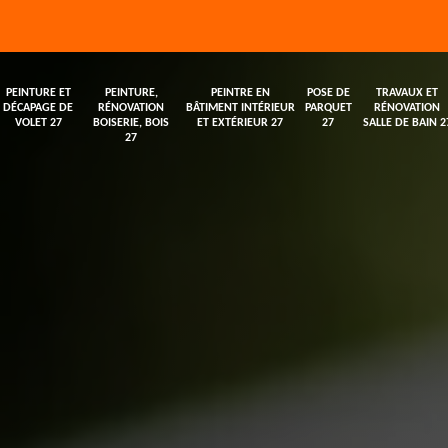
PEINTURE ET
PEINTURE,
PEINTRE EN
POSE DE
TRAVAUX ET
DÉCAPAGE DE
RÉNOVATION
BÂTIMENT INTÉRIEUR
PARQUET
RÉNOVATION
VOLET 27
BOISERIE, BOIS
ET EXTÉRIEUR 27
27
SALLE DE BAIN 2
27