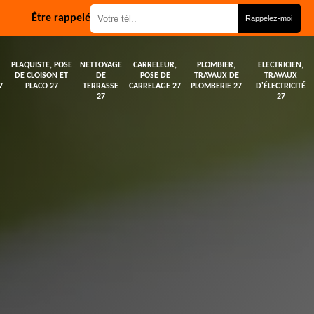
Être rappelé
PLAQUISTE, POSE
NETTOYAGE
CARRELEUR,
PLOMBIER,
ELECTRICIEN,
DE CLOISON ET
DE
POSE DE
TRAVAUX DE
TRAVAUX
7
PLACO 27
TERRASSE
CARRELAGE 27
PLOMBERIE 27
D'ÉLECTRICITÉ
27
27