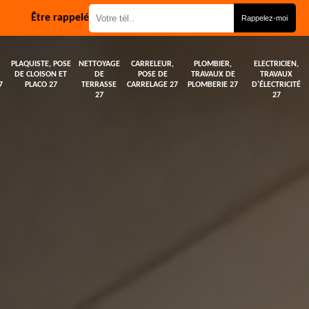
Être rappelé
PLAQUISTE, POSE
NETTOYAGE
CARRELEUR,
PLOMBIER,
ELECTRICIEN,
DE CLOISON ET
DE
POSE DE
TRAVAUX DE
TRAVAUX
7
PLACO 27
TERRASSE
CARRELAGE 27
PLOMBERIE 27
D'ÉLECTRICITÉ
27
27