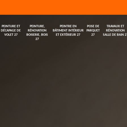
PEINTURE ET
PEINTURE,
PEINTRE EN
POSE DE
TRAVAUX ET
DÉCAPAGE DE
RÉNOVATION
BÂTIMENT INTÉRIEUR
PARQUET
RÉNOVATION
VOLET 27
BOISERIE, BOIS
ET EXTÉRIEUR 27
27
SALLE DE BAIN 2
27