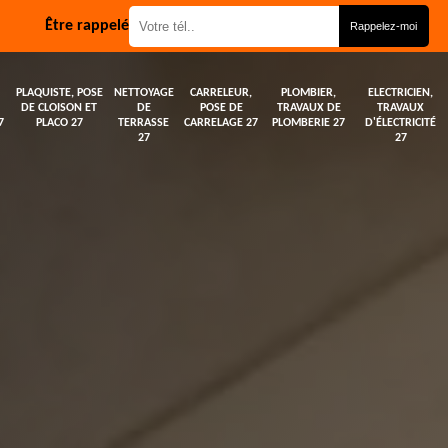
Être rappelé
PLAQUISTE, POSE
NETTOYAGE
CARRELEUR,
PLOMBIER,
ELECTRICIEN,
DE CLOISON ET
DE
POSE DE
TRAVAUX DE
TRAVAUX
7
PLACO 27
TERRASSE
CARRELAGE 27
PLOMBERIE 27
D'ÉLECTRICITÉ
27
27