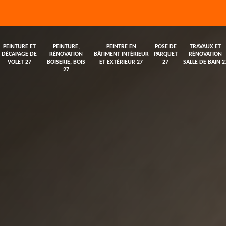
PEINTURE ET
PEINTURE,
PEINTRE EN
POSE DE
TRAVAUX ET
DÉCAPAGE DE
RÉNOVATION
BÂTIMENT INTÉRIEUR
PARQUET
RÉNOVATION
VOLET 27
BOISERIE, BOIS
ET EXTÉRIEUR 27
27
SALLE DE BAIN 2
27