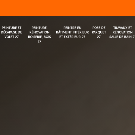
PEINTURE ET
PEINTURE,
PEINTRE EN
POSE DE
TRAVAUX ET
DÉCAPAGE DE
RÉNOVATION
BÂTIMENT INTÉRIEUR
PARQUET
RÉNOVATION
VOLET 27
BOISERIE, BOIS
ET EXTÉRIEUR 27
27
SALLE DE BAIN 2
27