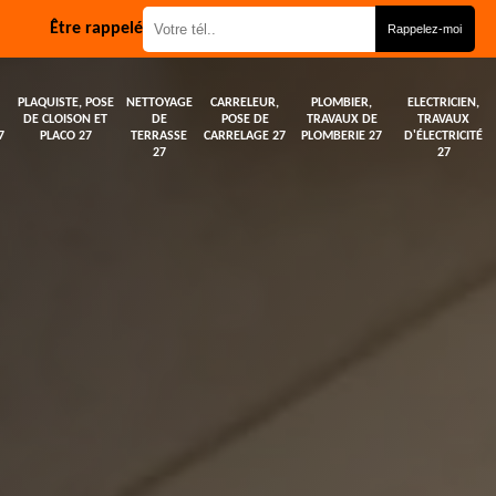
Être rappelé
PLAQUISTE, POSE
NETTOYAGE
CARRELEUR,
PLOMBIER,
ELECTRICIEN,
DE CLOISON ET
DE
POSE DE
TRAVAUX DE
TRAVAUX
7
PLACO 27
TERRASSE
CARRELAGE 27
PLOMBERIE 27
D'ÉLECTRICITÉ
27
27