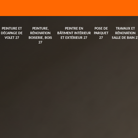
PEINTURE ET
PEINTURE,
PEINTRE EN
POSE DE
TRAVAUX ET
DÉCAPAGE DE
RÉNOVATION
BÂTIMENT INTÉRIEUR
PARQUET
RÉNOVATION
VOLET 27
BOISERIE, BOIS
ET EXTÉRIEUR 27
27
SALLE DE BAIN 2
27