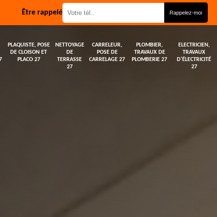
Être rappelé
PLAQUISTE, POSE
NETTOYAGE
CARRELEUR,
PLOMBIER,
ELECTRICIEN,
DE CLOISON ET
DE
POSE DE
TRAVAUX DE
TRAVAUX
7
PLACO 27
TERRASSE
CARRELAGE 27
PLOMBERIE 27
D'ÉLECTRICITÉ
27
27