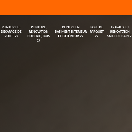
PEINTURE ET
PEINTURE,
PEINTRE EN
POSE DE
TRAVAUX ET
DÉCAPAGE DE
RÉNOVATION
BÂTIMENT INTÉRIEUR
PARQUET
RÉNOVATION
VOLET 27
BOISERIE, BOIS
ET EXTÉRIEUR 27
27
SALLE DE BAIN 2
27