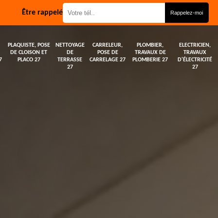
Être rappelé
PLAQUISTE, POSE
NETTOYAGE
CARRELEUR,
PLOMBIER,
ELECTRICIEN,
DE CLOISON ET
DE
POSE DE
TRAVAUX DE
TRAVAUX
7
PLACO 27
TERRASSE
CARRELAGE 27
PLOMBERIE 27
D'ÉLECTRICITÉ
27
27