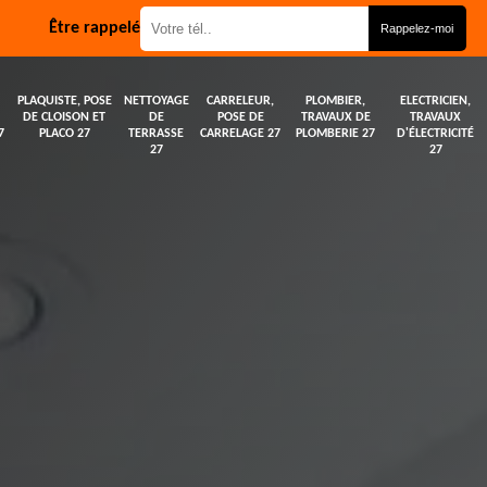
Être rappelé
PLAQUISTE, POSE
NETTOYAGE
CARRELEUR,
PLOMBIER,
ELECTRICIEN,
DE CLOISON ET
DE
POSE DE
TRAVAUX DE
TRAVAUX
7
PLACO 27
TERRASSE
CARRELAGE 27
PLOMBERIE 27
D'ÉLECTRICITÉ
27
27