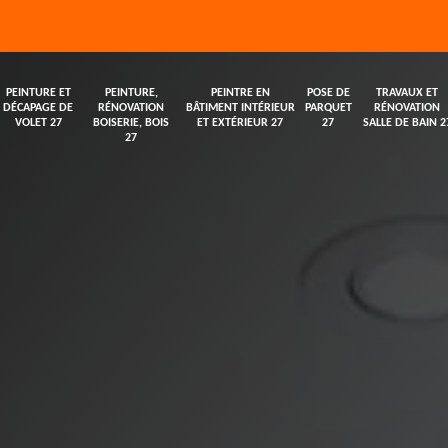
PEINTURE ET
PEINTURE,
PEINTRE EN
POSE DE
TRAVAUX ET
DÉCAPAGE DE
RÉNOVATION
BÂTIMENT INTÉRIEUR
PARQUET
RÉNOVATION
VOLET 27
BOISERIE, BOIS
ET EXTÉRIEUR 27
27
SALLE DE BAIN 2
27