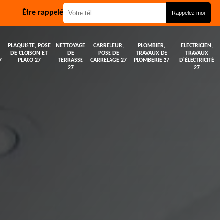
Être rappelé
PLAQUISTE, POSE
NETTOYAGE
CARRELEUR,
PLOMBIER,
ELECTRICIEN,
DE CLOISON ET
DE
POSE DE
TRAVAUX DE
TRAVAUX
7
PLACO 27
TERRASSE
CARRELAGE 27
PLOMBERIE 27
D'ÉLECTRICITÉ
27
27