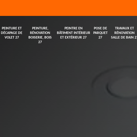
PEINTURE ET
PEINTURE,
PEINTRE EN
POSE DE
TRAVAUX ET
DÉCAPAGE DE
RÉNOVATION
BÂTIMENT INTÉRIEUR
PARQUET
RÉNOVATION
VOLET 27
BOISERIE, BOIS
ET EXTÉRIEUR 27
27
SALLE DE BAIN 2
27