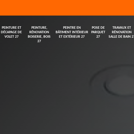
PEINTURE ET
PEINTURE,
PEINTRE EN
POSE DE
TRAVAUX ET
DÉCAPAGE DE
RÉNOVATION
BÂTIMENT INTÉRIEUR
PARQUET
RÉNOVATION
VOLET 27
BOISERIE, BOIS
ET EXTÉRIEUR 27
27
SALLE DE BAIN 2
27