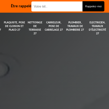
Être rappelé
PLAQUISTE, POSE
NETTOYAGE
CARRELEUR,
PLOMBIER,
ELECTRICIEN,
DE CLOISON ET
DE
POSE DE
TRAVAUX DE
TRAVAUX
7
PLACO 27
TERRASSE
CARRELAGE 27
PLOMBERIE 27
D'ÉLECTRICITÉ
27
27