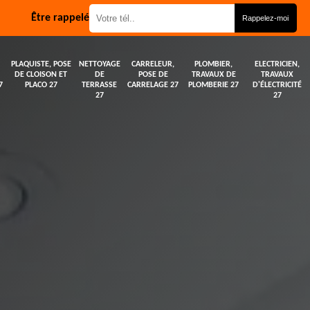
Être rappelé
PLAQUISTE, POSE
NETTOYAGE
CARRELEUR,
PLOMBIER,
ELECTRICIEN,
DE CLOISON ET
DE
POSE DE
TRAVAUX DE
TRAVAUX
7
PLACO 27
TERRASSE
CARRELAGE 27
PLOMBERIE 27
D'ÉLECTRICITÉ
27
27